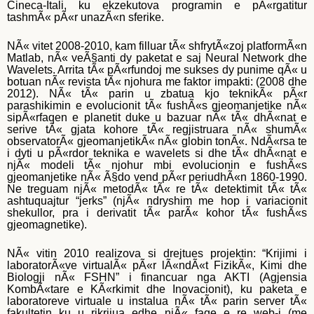
Cineca-Itali, ku ekzekutova programin e pÃ«rgatitur
tashmÃ« pÃ«r unazÃ«n sferike.
NÃ« vitet 2008-2010, kam filluar tÃ« shfrytÃ«zoj platformÃ«n
Matlab, nÃ« veÃ§anti dy paketat e saj Neural Network dhe
Wavelets. Arrita tÃ« pÃ«rfundoj me sukses dy punime qÃ« u
botuan nÃ« revista tÃ« njohura me faktor impakti: (2008 dhe
2012). NÃ« tÃ« parin u zbatua kjo teknikÃ« pÃ«r
parashikimin e evolucionit tÃ« fushÃ«s gjeomanjetike nÃ«
sipÃ«rfaqen e planetit duke u bazuar nÃ« tÃ« dhÃ«nat e
serive tÃ« gjata kohore tÃ« regjistruara nÃ« shumÃ«
observatorÃ« gjeomanjetikÃ« nÃ« globin tonÃ«. NdÃ«rsa te
i dyti u pÃ«rdor teknika e wavelets si dhe tÃ« dhÃ«nat e
njÃ« modeli tÃ« njohur mbi evolucionin e fushÃ«s
gjeomanjetike nÃ« Ã§do vend pÃ«r periudhÃ«n 1860-1990.
Ne treguam njÃ« metodÃ« tÃ« re tÃ« detektimit tÃ« tÃ«
ashtuquajtur “jerks” (njÃ« ndryshim me hop i variacionit
shekullor, pra i derivatit tÃ« parÃ« kohor tÃ« fushÃ«s
gjeomagnetike).
NÃ« vitin 2010 realizova si drejtues projektin: “Krijimi i
laboratorÃ«ve virtualÃ« pÃ«r lÃ«ndÃ«t FizikÃ«, Kimi dhe
Biologji nÃ« FSHN” i financuar nga AKTI (Agjensia
KombÃ«tare e KÃ«rkimit dhe Inovacionit), ku paketa e
laboratoreve virtuale u instalua nÃ« tÃ« parin server tÃ«
fakultetin ku u rikrijua edhe njÃ« faqe e re web-i (me