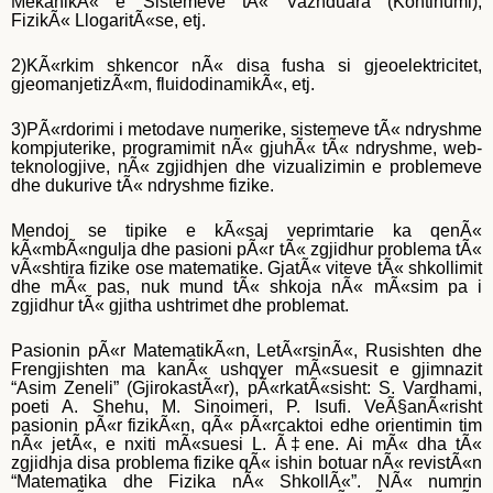
MekanikÃ« e Sistemeve tÃ« Vazhduara (Kontinumi),
FizikÃ« LlogaritÃ«se, etj.
Mbresa
2)KÃ«rkim shkencor nÃ« disa fusha si gjeoelektricitet,
gjeomanjetizÃ«m, fluidodinamikÃ«, etj.
3)PÃ«rdorimi i metodave numerike, sistemeve tÃ« ndryshme
kompjuterike, programimit nÃ« gjuhÃ« tÃ« ndryshme, web-
teknologjive, nÃ« zgjidhjen dhe vizualizimin e problemeve
dhe dukurive tÃ« ndryshme fizike.
Mendoj se tipike e kÃ«saj veprimtarie ka qenÃ«
kÃ«mbÃ«ngulja dhe pasioni pÃ«r tÃ« zgjidhur problema tÃ«
vÃ«shtira fizike ose matematike. GjatÃ« viteve tÃ« shkollimit
dhe mÃ« pas, nuk mund tÃ« shkoja nÃ« mÃ«sim pa i
zgjidhur tÃ« gjitha ushtrimet dhe problemat.
Pasionin pÃ«r MatematikÃ«n, LetÃ«rsinÃ«, Rusishten dhe
Frengjishten ma kanÃ« ushqyer mÃ«suesit e gjimnazit
“Asim Zeneli” (GjirokastÃ«r), pÃ«rkatÃ«sisht: S. Vardhami,
poeti A. Shehu, M. Sinoimeri, P. Isufi. VeÃ§anÃ«risht
pasionin pÃ«r fizikÃ«n, qÃ« pÃ«rcaktoi edhe orientimin tim
nÃ« jetÃ«, e nxiti mÃ«suesi L. Ã‡ene. Ai mÃ« dha tÃ«
zgjidhja disa problema fizike qÃ« ishin botuar nÃ« revistÃ«n
“Matematika dhe Fizika nÃ« ShkollÃ«”. NÃ« numrin