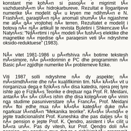
konstant me kohÃ«n si pasojÃ« e migrimit tÃ«
vazhdueshÃ«m tÃ« hidrokarbureve. Rezultat e llogaritjeve
numerike tÃ« modelit qÃ« u kryen me ndihmÃ«n e N.
FrashÃ«ri, paraqitÃ«n njÃ« anomali shumÃ« tÃ« ngjashme
me atÃ« qÃ« vrojtohej nÃ« terren. Rezultatet e modelit i
botova nÃ« njÃ« artikull te revista Buletini i Shkencave tÃ«
NatyrÃ«s: “NdÃ«rtimi i njÃ« modeli tÃ« fushÃ«s elektike dhe
magnetike nÃ« mjedise qÃ« paraqesin veti tÃ« ndryshme
oksido-reduktuese” (1983).
NÃ« vitet 1981-1986 u pÃ«rfshiva nÃ« botime tekstesh
mÃ«simore, nÃ« pÃ«rdorimin e PC dhe programimin nÃ«
Basic pÃ«r zgjidhje numerike tÃ« problemeve fizike.
Viti 1987 solli ndryshme nÃ« dy aspekte: nÃ«
mÃ«simdhÃ«nie dhe nÃ« kualifikimin tim. NÃ« kÃ«tÃ« vit u
riorganizua dega e fizikÃ«s nÃ« disa katedra, njera prej tyre
ishte ajo e FizikÃ«s Teorike e drejtuar nga Prof. R. Meidani,
antarÃ« tÃ« sÃ« cilÃ«s ishin dhe disa kolegÃ«ve qÃ« vinin
nga studime pasuniversitare nÃ« FrancÃ«. Prof. Meidani
mÃ« ftoi edhe mua nÃ« kÃ«tÃ« katedÃ«r duke mÃ«
ngarkuar lÃ«ndÃ«n “Mekanika teorike”. KÃ«tÃ« lÃ«ndÃ« e
jepte tradicionalisht Prof. Kuneshka dhe pas daljes sÃ« tij
nÃ« pension e jepte Prof. K. Qendro, asistent i tÃ« cilit u
bÃ«ra unÃ«. Pas dy vitesh, kur Prof. Qendro doli nÃ«