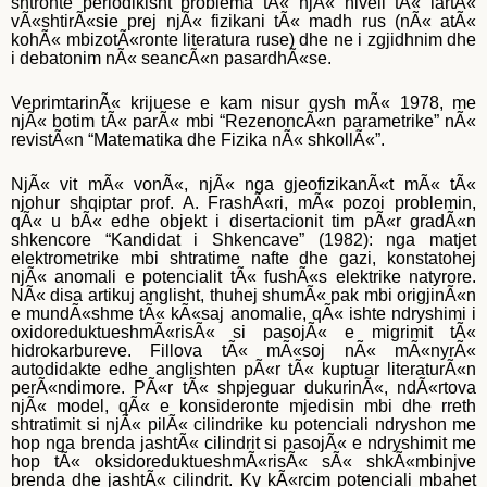
shtronte periodikisht problema tÃ« njÃ« niveli tÃ« lartÃ«
vÃ«shtirÃ«sie prej njÃ« fizikani tÃ« madh rus (nÃ« atÃ«
kohÃ« mbizotÃ«ronte literatura ruse) dhe ne i zgjidhnim dhe
i debatonim nÃ« seancÃ«n pasardhÃ«se.
VeprimtarinÃ« krijuese e kam nisur qysh mÃ« 1978, me
njÃ« botim tÃ« parÃ« mbi “RezenoncÃ«n parametrike” nÃ«
revistÃ«n “Matematika dhe Fizika nÃ« shkollÃ«”.
NjÃ« vit mÃ« vonÃ«, njÃ« nga gjeofizikanÃ«t mÃ« tÃ«
njohur shqiptar prof. A. FrashÃ«ri, mÃ« pozoi problemin,
qÃ« u bÃ« edhe objekt i disertacionit tim pÃ«r gradÃ«n
shkencore “Kandidat i Shkencave” (1982): nga matjet
elektrometrike mbi shtratime nafte dhe gazi, konstatohej
njÃ« anomali e potencialit tÃ« fushÃ«s elektrike natyrore.
NÃ« disa artikuj anglisht, thuhej shumÃ« pak mbi origjinÃ«n
e mundÃ«shme tÃ« kÃ«saj anomalie, qÃ« ishte ndryshimi i
oxidoreduktueshmÃ«risÃ« si pasojÃ« e migrimit tÃ«
hidrokarbureve. Fillova tÃ« mÃ«soj nÃ« mÃ«nyrÃ«
autodidakte edhe anglishten pÃ«r tÃ« kuptuar literaturÃ«n
perÃ«ndimore. PÃ«r tÃ« shpjeguar dukurinÃ«, ndÃ«rtova
njÃ« model, qÃ« e konsideronte mjedisin mbi dhe rreth
shtratimit si njÃ« pilÃ« cilindrike ku potenciali ndryshon me
hop nga brenda jashtÃ« cilindrit si pasojÃ« e ndryshimit me
hop tÃ« oksidoreduktueshmÃ«risÃ« sÃ« shkÃ«mbinjve
brenda dhe jashtÃ« cilindrit. Ky kÃ«rcim potenciali mbahet