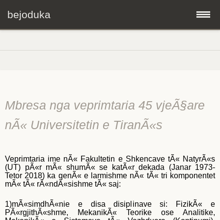
bejoduka
Skip
Kreu
to
content
CV
Artikuj shkencorë
Mbresa nga veprimtaria 45 vjeÃ§are
nÃ« Universitetin e TiranÃ«s
Tekste dhe leksione
Konferenca
Veprimtaria ime nÃ« Fakultetin e Shkencave tÃ« NatyrÃ«s
(UT) pÃ«r mÃ« shumÃ« se katÃ«r dekada (Janar 1973-
Tetor 2018) ka qenÃ« e larmishme nÃ« tÃ« tri komponentet
Projekte
mÃ« tÃ« rÃ«ndÃ«sishme tÃ« saj:
1)mÃ«simdhÃ«nie e disa disiplinave si: FizikÃ« e
Applete
PÃ«rgjithÃ«shme, MekanikÃ« Teorike ose Analitike,