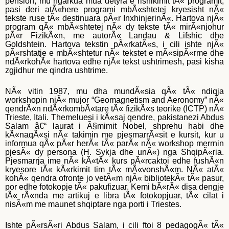
pension, mu ngarkua mua detyra e rishikimit tÃ« programit,
pasi deri atÃ«here programi mbÃ«shtetej kryesisht nÃ«
tekste ruse tÃ« destinuara pÃ«r InxhinjerinÃ«. Hartova njÃ«
program qÃ« mbÃ«shtetej nÃ« dy tekste tÃ« mirÃ«njohur
pÃ«r FizikÃ«n, me autorÃ« Landau & Lifshic dhe
Goldshtein. Hartova tekstin pÃ«rkatÃ«s, i cili ishte njÃ«
pÃ«rshtatje e mbÃ«shtetur nÃ« tekstet e mÃ«sipÃ«rme dhe
ndÃ«rkohÃ« hartova edhe njÃ« tekst ushtrimesh, pasi kisha
zgjidhur me qindra ushtrime.
NÃ« vitin 1987, mu dha mundÃ«sia qÃ« tÃ« ndiqja
workshopin njÃ« mujor “Geomagnetism and Aeronomy” nÃ«
qendrÃ«n ndÃ«rkombÃ«tare tÃ« fizikÃ«s teorike (ICTP) nÃ«
Trieste, Itali. Themeluesi i kÃ«saj qendre, pakistanezi Abdus
Salam â€“ laurat i Ã§mimit Nobel, shprehu habi dhe
kÃ«naqÃ«si nÃ« takimin me pjesmarrÃ«sit e kursit, kur u
informua qÃ« pÃ«r herÃ« tÃ« parÃ« nÃ« workshop merrnin
pjesÃ« dy persona (H. Sykja dhe unÃ«) nga ShqipÃ«ria.
Pjesmarrja ime nÃ« kÃ«tÃ« kurs pÃ«rcaktoi edhe fushÃ«n
kryesore tÃ« kÃ«rkimit tim tÃ« mÃ«vonshÃ«m. NÃ« atÃ«
kohÃ« qendra ofronte jo vetÃ«m njÃ« bibliotekÃ« tÃ« pasur,
por edhe fotokopje tÃ« pakufizuar. Kemi bÃ«rÃ« disa dengje
tÃ« rÃ«nda me artikuj e libra tÃ« fotokopjuar, tÃ« cilat i
nisÃ«m me maunet shqiptare nga porti i Triestes.
Ishte pÃ«rsÃ«ri Abdus Salam, i cili ftoi 8 pedagogÃ« tÃ«