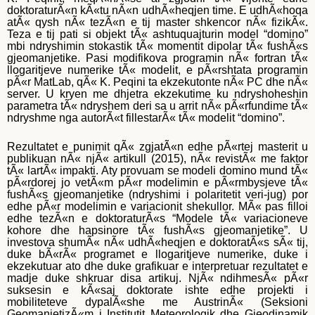
doktoraturÃ«n kÃ«tu nÃ«n udhÃ«heqjen time. E udhÃ«hoqa
atÃ« qysh nÃ« tezÃ«n e tij master shkencor nÃ« fizikÃ«.
Teza e tij pati si objekt tÃ« ashtuquajturin model “domino”
mbi ndryshimin stokastik tÃ« momentit dipolar tÃ« fushÃ«s
gjeomanjetike. Pasi modifikova programin nÃ« fortran tÃ«
llogaritjeve numerike tÃ« modelit, e pÃ«rshtata programin
pÃ«r MatLab, qÃ« K. Peqini ta ekzekutonte nÃ« PC dhe nÃ«
server. U kryen me dhjetra ekzekutime ku ndryshoheshin
parametra tÃ« ndryshem deri sa u arrit nÃ« pÃ«rfundime tÃ«
ndryshme nga autorÃ«t fillestarÃ« tÃ« modelit “domino”.
Rezultatet e punimit qÃ« zgjatÃ«n edhe pÃ«rtej masterit u
publikuan nÃ« njÃ« artikull (2015), nÃ« revistÃ« me faktor
tÃ« lartÃ« impakti. Aty provuam se modeli domino mund tÃ«
pÃ«rdorej jo vetÃ«m pÃ«r modelimin e pÃ«rmbysjeve tÃ«
fushÃ«s gjeomanjetike (ndryshimi i polaritetit veri-jug) por
edhe pÃ«r modelimin e variacionit shekullor. MÃ« pas filloi
edhe tezÃ«n e doktoraturÃ«s “Modele tÃ« variacioneve
kohore dhe hapsinore tÃ« fushÃ«s gjeomanjetike”. U
investova shumÃ« nÃ« udhÃ«heqjen e doktoratÃ«s sÃ« tij,
duke bÃ«rÃ« programet e llogaritjeve numerike, duke i
ekzekutuar ato dhe duke grafikuar e interpretuar rezultatet e
madje duke shkruar disa artikuj. NjÃ« ndihmesÃ« pÃ«r
suksesin e kÃ«saj doktorate ishte edhe projekti i
mobiliteteve dypalÃ«she me AustrinÃ« (Seksioni
GeomanjetizÃ«m i Institutit Meteorologjk dhe Gjeodinamik