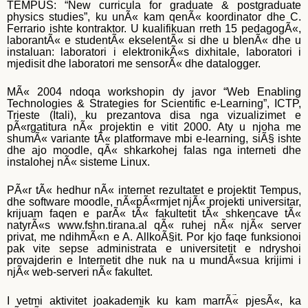
TEMPUS: “New curricula for graduate & postgraduate
physics studies”, ku unÃ« kam qenÃ« koordinator dhe C.
Ferrario ishte kontraktor. U kualifikuan rreth 15 pedagogÃ«,
laborantÃ« e studentÃ« ekselentÃ« si dhe u blenÃ« dhe u
instaluan: laboratori i elektronikÃ«s dixhitale, laboratori i
mjedisit dhe laboratori me sensorÃ« dhe datalogger.
MÃ« 2004 ndoqa workshopin dy javor “Web Enabling
Technologies & Strategies for Scientific e-Learning”, ICTP,
Trieste (Itali), ku prezantova disa nga vizualizimet e
pÃ«rgatitura nÃ« projektin e vitit 2000. Aty u njoha me
shumÃ« variante tÃ« platformave mbi e-learning, siÃ§ ishte
dhe ajo moodle, qÃ« shkarkohej falas nga interneti dhe
instalohej nÃ« sisteme Linux.
PÃ«r tÃ« hedhur nÃ« internet rezultatet e projektit Tempus,
dhe software moodle, nÃ«pÃ«rmjet njÃ« projekti universitar,
krijuam faqen e parÃ« tÃ« fakultetit tÃ« shkencave tÃ«
natyrÃ«s www.fshn.tirana.al qÃ« ruhej nÃ« njÃ« server
privat, me ndihmÃ«n e A. AllkoÃ§it. Por kjo faqe funksionoi
pak vite sepse administrata e universitetit e ndryshoi
provajderin e Internetit dhe nuk na u mundÃ«sua krijimi i
njÃ« web-serveri nÃ« fakultet.
Come determinare a prima vista che un uomo Ã¨ un buon
I vetmi aktivitet joakademik ku kam marrÃ« pjesÃ«, ka