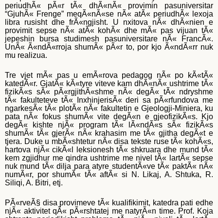
periudhÃ« pÃ«r tÃ« dhÃ«nÃ« provimin pasuniversitar
“GjuhÃ« Frenge” meqÃ«nÃ«se nÃ« atÃ« periudhÃ« lexoja
libra rusisht dhe frÃ«ngjisht. U nxitova nÃ« dhÃ«nien e
provimit sepse nÃ« atÃ« kohÃ« dhe mÃ« pas vijuan tÃ«
jepeshin bursa studimesh pasuniversitare nÃ« FrancÃ«.
UnÃ« Ã«ndÃ«rroja shumÃ« pÃ«r to, por kjo Ã«ndÃ«rr nuk
mu realizua.
Tre vjet mÃ« pas u emÃ«rova pedagog nÃ« po kÃ«tÃ«
katedÃ«r. GjatÃ« kÃ«tyre viteve kam dhÃ«nÃ« ushtrime tÃ«
fizikÃ«s sÃ« pÃ«rgjithÃ«shme nÃ« degÃ« tÃ« ndryshme
tÃ« fakulteteve tÃ« InxhinjerisÃ« deri sa pÃ«rfundova me
ngarkesÃ« tÃ« plotÃ« nÃ« fakultetin e Gjeologji-Miniera, ku
pata nÃ« fokus shumÃ« vite degÃ«n e gjeofizikÃ«s. Kjo
degÃ« kishte njÃ« program tÃ« lÃ«ndÃ«s sÃ« fizikÃ«s
shumÃ« tÃ« gjerÃ« nÃ« krahasim me tÃ« gjitha degÃ«t e
tjera. Duke u mbÃ«shtetur nÃ« disa tekste ruse tÃ« kohÃ«s,
hartova njÃ« cikÃ«l leksionesh tÃ« shkruara dhe mund tÃ«
kem zgjidhur me qindra ushtrime me nivel tÃ« lartÃ« sepse
nuk mund tÃ« dilja para atyre studentÃ«ve tÃ« paktÃ« nÃ«
numÃ«r, por shumÃ« tÃ« aftÃ« si N. Likaj, A. Shtuka, R.
Siliqi, A. Bitri, etj.
PÃ«rveÃ§ disa provimeve tÃ« kualifikimit, katedra pati edhe
njÃ« aktivitet qÃ« pÃ«rshtatej me natyrÃ«n time. Prof. Koja