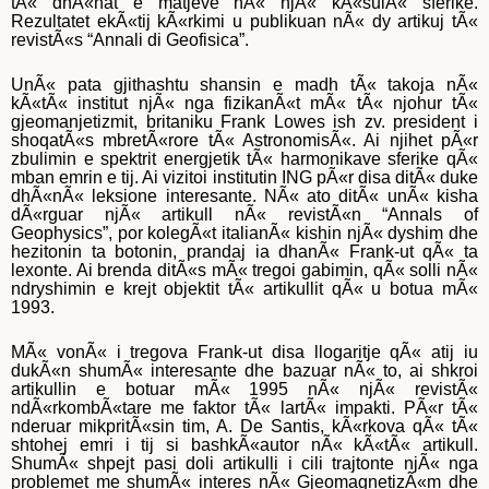
tÃ« dhÃ«nat e matjeve nÃ« njÃ« kÃ«sulÃ« sferike.
Rezultatet ekÃ«tij kÃ«rkimi u publikuan nÃ« dy artikuj tÃ«
revistÃ«s “Annali di Geofisica”.
UnÃ« pata gjithashtu shansin e madh tÃ« takoja nÃ«
kÃ«tÃ« institut njÃ« nga fizikanÃ«t mÃ« tÃ« njohur tÃ«
gjeomanjetizmit, britaniku Frank Lowes ish zv. president i
shoqatÃ«s mbretÃ«rore tÃ« AstronomisÃ«. Ai njihet pÃ«r
zbulimin e spektrit energjetik tÃ« harmonikave sferike qÃ«
mban emrin e tij. Ai vizitoi institutin ING pÃ«r disa ditÃ« duke
dhÃ«nÃ« leksione interesante. NÃ« ato ditÃ« unÃ« kisha
dÃ«rguar njÃ« artikull nÃ« revistÃ«n “Annals of
Geophysics”, por kolegÃ«t italianÃ« kishin njÃ« dyshim dhe
hezitonin ta botonin, prandaj ia dhanÃ« Frank-ut qÃ« ta
lexonte. Ai brenda ditÃ«s mÃ« tregoi gabimin, qÃ« solli nÃ«
ndryshimin e krejt objektit tÃ« artikullit qÃ« u botua mÃ«
1993.
MÃ« vonÃ« i tregova Frank-ut disa llogaritje qÃ« atij iu
dukÃ«n shumÃ« interesante dhe bazuar nÃ« to, ai shkroi
artikullin e botuar mÃ« 1995 nÃ« njÃ« revistÃ«
ndÃ«rkombÃ«tare me faktor tÃ« lartÃ« impakti. PÃ«r tÃ«
nderuar mikpritÃ«sin tim, A. De Santis, kÃ«rkova qÃ« tÃ«
shtohej emri i tij si bashkÃ«autor nÃ« kÃ«tÃ« artikull.
ShumÃ« shpejt pasi doli artikulli i cili trajtonte njÃ« nga
problemet me shumÃ« interes nÃ« GjeomagnetizÃ«m dhe