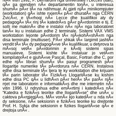
NÃ« vitin 1992, P. Bernardini nga universiteti i Lecces (Itali),
qÃ« pa gjendjen nÃ« departamentin tonÃ«, u interesua
shumÃ« pÃ«r tÃ« na ndihmuar. Ai gjeti njÃ« minikompjuter
(workstation) qÃ« ishte nxjerrÃ« pÃ«r dhuratÃ« nga CERN
ZvicÃ«r, e tÃ«rhoqi nÃ« Lecce dhe kualifikoi aty dy
pedagogÃ« tÃ« rinj tÃ« katedrÃ«s pÃ«r pÃ«rdorimin e tij. E
solli me makinÃ« dhe e instaloi nÃ« njÃ« nga laboratoret
tanÃ« ku u instaluan edhe 2 terminale. Sistemi VAX VMS
workstation lejonte pÃ«rdorim tÃ« njÃ«kohÃ«shÃ«m nga
disa terminale (multiuser). PÃ«r shkak tÃ« largimit jashtÃ«
vendit tÃ« tÃ« dy pedagogÃ«ve tÃ« kualifikuar, u detyrova ta
mÃ«soj vetÃ« pÃ«rdorimin e kÃ«tij sistemi sipas
manualeve. Sistemi kishte tÃ« instaluar jo vetÃ«m
kompilatorÃ«t e gjuhÃ«ve Pascal, Basic, Fortran dhe C, por
edhe njÃ« librari shumÃ« tÃ« pasur programesh pÃ«r
llogaritje numerike tÃ« pÃ«rdorura nÃ« CERN. Instalova
edhe disa terminale tÃ« tjera te ky workstation dhe krijuam
tÃ« parin laborator tÃ« FizikÃ«s LlogaritÃ«se ku kishim
edhe disa PC qÃ« u lidhÃ«n pÃ«r herÃ« tÃ« parÃ« njÃ«
rrjet me laboratorin e informatikÃ«s dhe me internetin nÃ«
vitin 1996. U ndryshua edhe emÃ«rtimi i katedrÃ«s nÃ«
“Katedra e fizikÃ«s teorike dhe llogaritÃ«se” dhe unÃ« u
caktova pÃ«rgjegjÃ«s. MÃ« vonÃ« kjo katedÃ«r u nda nÃ«
dy seksione, nÃ« seksionin e fizikÃ«s teorike ku drejtonte
Prof. H. Sykja dhe seksionin e fizikes llogaritÃ«se qÃ« e
drejtoja unÃ« .