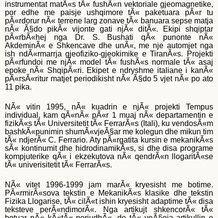
instrumentat matÃ«s tÃ« fushÃ«n vektoriale gjeomagnetike,
por edhe me paisje ushqimore tÃ« paketuara pÃ«r tu
pÃ«rdorur nÃ« terrene larg zonave tÃ« banuara sepse matja
nÃ« Ã§do pikÃ« vijonte gati njÃ« ditÃ«. Ekipi shqiptar
pÃ«rbÃ«hej nga Dr. S. Bushati qÃ« punonte nÃ«
AkdeminÃ« e Shkencave dhe unÃ«, me nje automjet nga
ish ndÃ«rmarrja gjeofiziko-gjeokimike e TiranÃ«s. Projekti
pÃ«rfundoi me njÃ« model tÃ« fushÃ«s normale tÃ« asaj
epoke nÃ« ShqipÃ«ri. Ekipet e ndryshme italiane i kanÃ«
pÃ«rsÃ«ritur matjet periodikisht nÃ« Ã§do 5 vjet nÃ« po ato
11 pika.
NÃ« vitin 1995, nÃ« kuadrin e njÃ« projekti Tempus
individual, kam qÃ«nÃ« pÃ«r 1 muaj nÃ« departamentin e
fizikÃ«s tÃ« Universitetit tÃ« FerrarÃ«s (Itali), ku vendosÃ«m
bashkÃ«punimin shumÃ«vjeÃ§ar me kolegun dhe mikun tim
tÃ« ndjerÃ« C. Ferrario. Aty pÃ«rgatita kursin e mekanikÃ«s
sÃ« kontinumit dhe hidrodinamikÃ«s, si dhe disa programe
kompjuterike qÃ« i ekzekutova nÃ« qendrÃ«n llogaritÃ«se
tÃ« univerisitetit tÃ« FerrarÃ«s.
NÃ« vitet 1996-1999 jam marÃ« kryesisht me botime.
PÃ«rmirÃ«sova tekstin e MekanikÃ«s klasike dhe tekstin
Fizika Llogarise, tÃ« cilÃ«t ishin kryesisht adaptime tÃ« disa
teksteve perÃ«ndimorÃ«. Nga artikujt shkencorÃ« tÃ«
botuar nÃ« kÃ«tÃ« periudhÃ«, do tÃ« veÃ§oja artikullin e