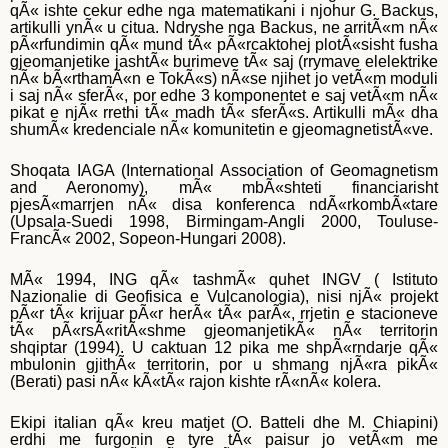
qÃ« ishte cekur edhe nga matematikani i njohur G. Backus,
artikulli ynÃ« u citua. Ndryshe nga Backus, ne arritÃ«m nÃ«
pÃ«rfundimin qÃ« mund tÃ« pÃ«rcaktohej plotÃ«sisht fusha
gjeomanjetike jashtÃ« burimeve tÃ« saj (rrymave elelektrike
nÃ« bÃ«rthamÃ«n e TokÃ«s) nÃ«se njihet jo vetÃ«m moduli
i saj nÃ« sferÃ«, por edhe 3 komponentet e saj vetÃ«m nÃ«
pikat e njÃ« rrethi tÃ« madh tÃ« sferÃ«s. Artikulli mÃ« dha
shumÃ« kredenciale nÃ« komunitetin e gjeomagnetistÃ«ve.
Shoqata IAGA (International Association of Geomagnetism
and Aeronomy), mÃ« mbÃ«shteti financiarisht
pjesÃ«marrjen nÃ« disa konferenca ndÃ«rkombÃ«tare
(Upsala-Suedi 1998, Birmingam-Angli 2000, Touluse-
FrancÃ« 2002, Sopeon-Hungari 2008).
MÃ« 1994, ING qÃ« tashmÃ« quhet INGV ( Istituto
Nazionalie di Geofisica e Vulcanologia), nisi njÃ« projekt
pÃ«r tÃ« krijuar pÃ«r herÃ« tÃ« parÃ«, rrjetin e stacioneve
tÃ« pÃ«rsÃ«ritÃ«shme gjeomanjetikÃ« nÃ« territorin
shqiptar (1994). U caktuan 12 pika me shpÃ«rndarje qÃ«
mbulonin gjithÃ« territorin, por u shmang njÃ«ra pikÃ«
(Berati) pasi nÃ« kÃ«tÃ« rajon kishte rÃ«nÃ« kolera.
Ekipi italian qÃ« kreu matjet (O. Batteli dhe M. Chiapini)
erdhi me furgonin e tyre tÃ« paisur jo vetÃ«m me