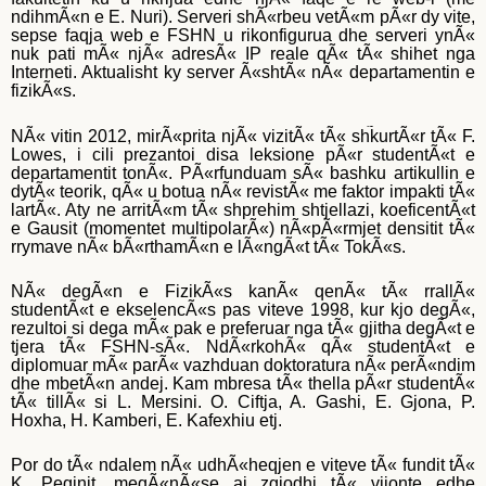
ndihmÃ«n e E. Nuri). Serveri shÃ«rbeu vetÃ«m pÃ«r dy vite,
sepse faqja web e FSHN u rikonfigurua dhe serveri ynÃ«
nuk pati mÃ« njÃ« adresÃ« IP reale qÃ« tÃ« shihet nga
Interneti. Aktualisht ky server Ã«shtÃ« nÃ« departamentin e
fizikÃ«s.
Come determinare a prima vista che un uomo Ã¨ un buon
NÃ« vitin 2012, mirÃ«prita njÃ« vizitÃ« tÃ« shkurtÃ«r tÃ« F.
amante? – Ti abbiamo chiesto durante un sondaggio. Dalle
Lowes, i cili prezantoi disa leksione pÃ«r studentÃ«t e
tue risposte c’era un vero ritratto dell’amante dell’eroe.
departamentit tonÃ«. PÃ«rfunduam sÃ« bashku artikullin e
Quindi, un buon amante preferisce il costume da jeans (Ã¨
dytÃ« teorik, qÃ« u botua nÃ« revistÃ« me faktor impakti tÃ«
stato dichiarato un po ‘piÃ¹ della metÃ dei lettori del cosmo).
lartÃ«. Aty ne arritÃ«m tÃ« shprehim shtjellazi, koeficentÃ«t
Ãˆ breve o trasporta un
acquisto cialis online sicuro
classica
e Gausit (momentet multipolarÃ«) nÃ«pÃ«rmjet densitit tÃ«
(30% per entrambe le opzioni), ma non una coda a
rrymave nÃ« bÃ«rthamÃ«n e lÃ«ngÃ«t tÃ« TokÃ«s.
bilanciere (solo l’1,4% dÃ la preferenza a uomini dai capelli
lunghi brutali). Le braccia del nostro eroe alberi e non vanno
NÃ« degÃ«n e FizikÃ«s kanÃ« qenÃ« tÃ« rrallÃ«
al solarium – succede esclusivamente nella stagione (fino al
studentÃ«t e ekselencÃ«s pas viteve 1998, kur kjo degÃ«,
73,5%!).
rezultoi si dega mÃ« pak e preferuar nga tÃ« gjitha degÃ«t e
tjera tÃ« FSHN-sÃ«. NdÃ«rkohÃ« qÃ« studentÃ«t e
diplomuar mÃ« parÃ« vazhduan doktoratura nÃ« perÃ«ndim
dhe mbetÃ«n andej. Kam mbresa tÃ« thella pÃ«r studentÃ«
tÃ« tillÃ« si L. Mersini. O. Ciftja, A. Gashi, E. Gjona, P.
Hoxha, H. Kamberi, E. Kafexhiu etj.
Por do tÃ« ndalem nÃ« udhÃ«heqjen e viteve tÃ« fundit tÃ«
K. Peqinit, meqÃ«nÃ«se ai zgjodhi tÃ« vijonte edhe