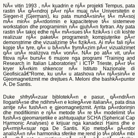
NÃ« vitin 1993 , nÃ« kuadrin e njÃ« projekti Tempus, pata
rastin tÃ« qÃ«ndroj pÃ«r njÃ« muaj nÃ« Universitetin e
Siegen-it (Gjermani), ku pata mundÃ«sinÃ« tÃ« mÃ«soj
mÃ« mirÃ« pÃ«rdorimin e kapaciteteve tÃ« sistemeve
workstation dhe programimin nÃ« gjuhÃ«n fortran. Aty pata
rastin tÃ« takoj edhe njÃ« mÃ«sues tÃ« fizikÃ«s i cili kishte
realizuar njÃ« paketÃ« programesh kompjuterike pÃ«r
demonstrime dhe vizualizime tÃ« fizikÃ«s. Ai mÃ« fali njÃ«
kopje tÃ« tyre, qÃ« u bÃ«nÃ« frymÃ«zim pÃ«r vizualizimet
qÃ« unÃ« realizova mÃ« vonÃ«. NÃ« po atÃ« vit, unÃ«
fitova njÃ« bursÃ« 6 mujore nga programi “Training and
Research in Italian Laboratories” i ICTP Trieste, pÃ«r tÃ«
kryer kÃ«rkim shkencor nÃ« Istituto Nazionale di
Geofisicaâ€“Rome, ku unÃ« u atashova nÃ« njÃ«sinÃ« e
Gjeomagnetizmit me drejtues A. Meloni dhe bashkÃ«puntor
A. De Santis.
Duke shfrytÃ«zuar biblotekÃ«n e pasur, qÃ«ndrÃ«n
llogaritÃ«se dhe ndihmÃ«n e kolegÃ«ve italianÃ«, pata disa
arritje nÃ« fushÃ«n e gjeomagnetizmit. Arrita pÃ«rdorimin
dhe modifikimin e njÃ« metode tÃ« re tÃ« modelimit tÃ«
fushÃ«s gjeomanjetike e ashtuquajtur SCHA (Spherical Cap
Harmonic Analyses) e krijuar nga kanadezi Hains dhe e
pÃ«rmirÃ«suar nga De Santis. Kjo metodÃ« pÃ«rdor
analizÃ«n nÃ« harmonika sferike me rend jo tÃ« plotÃ« mbi