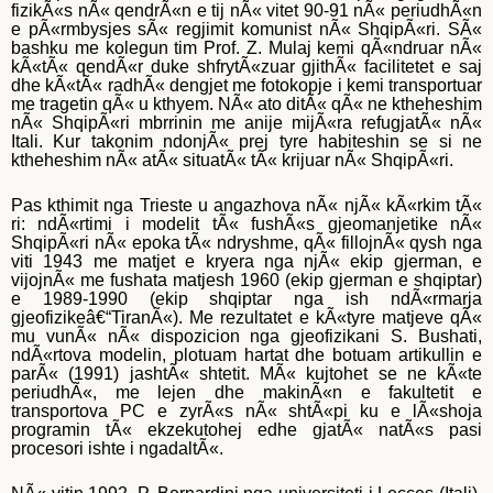
fizikÃ«s nÃ« qendrÃ«n e tij nÃ« vitet 90-91 nÃ« periudhÃ«n
e pÃ«rmbysjes sÃ« regjimit komunist nÃ« ShqipÃ«ri. SÃ«
bashku me kolegun tim Prof. Z. Mulaj kemi qÃ«ndruar nÃ«
kÃ«tÃ« qendÃ«r duke shfrytÃ«zuar gjithÃ« facilitetet e saj
dhe kÃ«tÃ« radhÃ« dengjet me fotokopje i kemi transportuar
me tragetin qÃ« u kthyem. NÃ« ato ditÃ« qÃ« ne ktheheshim
nÃ« ShqipÃ«ri mbrrinin me anije mijÃ«ra refugjatÃ« nÃ«
Itali. Kur takonim ndonjÃ« prej tyre habiteshin se si ne
ktheheshim nÃ« atÃ« situatÃ« tÃ« krijuar nÃ« ShqipÃ«ri.
Pas kthimit nga Trieste u angazhova nÃ« njÃ« kÃ«rkim tÃ«
ri: ndÃ«rtimi i modelit tÃ« fushÃ«s gjeomanjetike nÃ«
ShqipÃ«ri nÃ« epoka tÃ« ndryshme, qÃ« fillojnÃ« qysh nga
viti 1943 me matjet e kryera nga njÃ« ekip gjerman, e
vijojnÃ« me fushata matjesh 1960 (ekip gjerman e shqiptar)
e 1989-1990 (ekip shqiptar nga ish ndÃ«rmarja
gjeofizikeâ€“TiranÃ«). Me rezultatet e kÃ«tyre matjeve qÃ«
mu vunÃ« nÃ« dispozicion nga gjeofizikani S. Bushati,
ndÃ«rtova modelin, plotuam hartat dhe botuam artikullin e
parÃ« (1991) jashtÃ« shtetit. MÃ« kujtohet se ne kÃ«te
periudhÃ«, me lejen dhe makinÃ«n e fakultetit e
transportova PC e zyrÃ«s nÃ« shtÃ«pi ku e lÃ«shoja
programin tÃ« ekzekutohej edhe gjatÃ« natÃ«s pasi
procesori ishte i ngadaltÃ«.