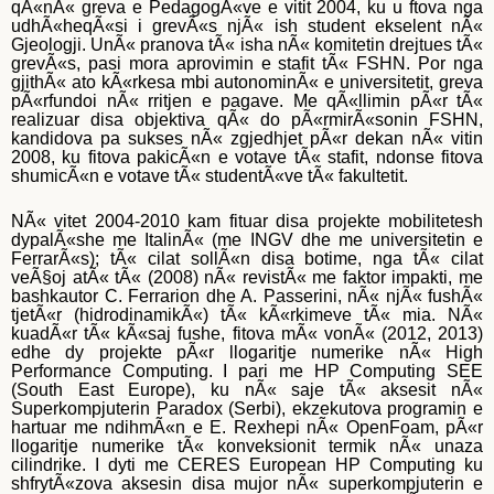
amante? – Ti abbiamo chiesto durante un sondaggio. Dalle
qÃ«nÃ« greva e PedagogÃ«ve e vitit 2004, ku u ftova nga
tue risposte c’era un vero ritratto dell’amante dell’eroe.
udhÃ«heqÃ«si i grevÃ«s njÃ« ish student ekselent nÃ«
Quindi, un buon amante preferisce il costume da jeans (Ã¨
Gjeologji. UnÃ« pranova tÃ« isha nÃ« komitetin drejtues tÃ«
stato dichiarato un po ‘piÃ¹ della metÃ dei lettori del cosmo).
grevÃ«s, pasi mora aprovimin e stafit tÃ« FSHN. Por nga
Ãˆ breve o trasporta un
acquisto cialis online sicuro
classica
gjithÃ« ato kÃ«rkesa mbi autonominÃ« e universitetit, greva
(30% per entrambe le opzioni), ma non una coda a
pÃ«rfundoi nÃ« rritjen e pagave. Me qÃ«llimin pÃ«r tÃ«
bilanciere (solo l’1,4% dÃ la preferenza a uomini dai capelli
realizuar disa objektiva qÃ« do pÃ«rmirÃ«sonin FSHN,
lunghi brutali). Le braccia del nostro eroe alberi e non vanno
kandidova pa sukses nÃ« zgjedhjet pÃ«r dekan nÃ« vitin
al solarium – succede esclusivamente nella stagione (fino al
2008, ku fitova pakicÃ«n e votave tÃ« stafit, ndonse fitova
73,5%!).
shumicÃ«n e votave tÃ« studentÃ«ve tÃ« fakultetit.
NÃ« vitet 2004-2010 kam fituar disa projekte mobilitetesh
dypalÃ«she me ItalinÃ« (me INGV dhe me universitetin e
FerrarÃ«s); tÃ« cilat sollÃ«n disa botime, nga tÃ« cilat
veÃ§oj atÃ« tÃ« (2008) nÃ« revistÃ« me faktor impakti, me
bashkautor C. Ferrarion dhe A. Passerini, nÃ« njÃ« fushÃ«
tjetÃ«r (hidrodinamikÃ«) tÃ« kÃ«rkimeve tÃ« mia. NÃ«
kuadÃ«r tÃ« kÃ«saj fushe, fitova mÃ« vonÃ« (2012, 2013)
edhe dy projekte pÃ«r llogaritje numerike nÃ« High
Performance Computing. I pari me HP Computing SEE
(South East Europe), ku nÃ« saje tÃ« aksesit nÃ«
Superkompjuterin Paradox (Serbi), ekzekutova programin e
hartuar me ndihmÃ«n e E. Rexhepi nÃ« OpenFoam, pÃ«r
llogaritje numerike tÃ« konveksionit termik nÃ« unaza
cilindrike. I dyti me CERES European HP Computing ku
shfrytÃ«zova aksesin disa mujor nÃ« superkompjuterin e