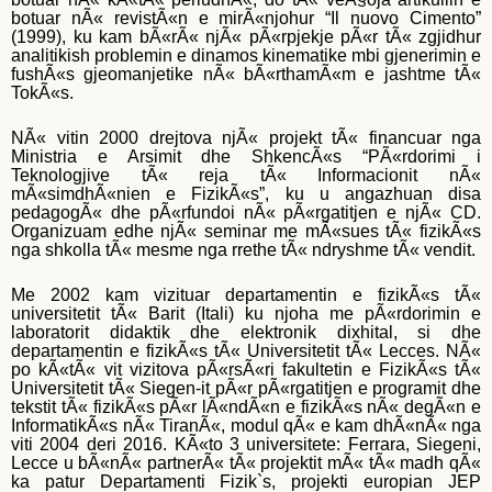
botuar nÃ« revistÃ«n e mirÃ«njohur “Il nuovo Cimento”
(1999), ku kam bÃ«rÃ« njÃ« pÃ«rpjekje pÃ«r tÃ« zgjidhur
analitikish problemin e dinamos kinematike mbi gjenerimin e
fushÃ«s gjeomanjetike nÃ« bÃ«rthamÃ«m e jashtme tÃ«
TokÃ«s.
NÃ« vitin 2000 drejtova njÃ« projekt tÃ« financuar nga
Ministria e Arsimit dhe ShkencÃ«s “PÃ«rdorimi i
Teknologjive tÃ« reja tÃ« Informacionit nÃ«
mÃ«simdhÃ«nien e FizikÃ«s”, ku u angazhuan disa
pedagogÃ« dhe pÃ«rfundoi nÃ« pÃ«rgatitjen e njÃ« CD.
Organizuam edhe njÃ« seminar me mÃ«sues tÃ« fizikÃ«s
nga shkolla tÃ« mesme nga rrethe tÃ« ndryshme tÃ« vendit.
Me 2002 kam vizituar departamentin e fizikÃ«s tÃ«
universitetit tÃ« Barit (Itali) ku njoha me pÃ«rdorimin e
laboratorit didaktik dhe elektronik dixhital, si dhe
departamentin e fizikÃ«s tÃ« Universitetit tÃ« Lecces. NÃ«
po kÃ«tÃ« vit vizitova pÃ«rsÃ«ri fakultetin e FizikÃ«s tÃ«
Universitetit tÃ« Siegen-it pÃ«r pÃ«rgatitjen e programit dhe
tekstit tÃ« fizikÃ«s pÃ«r lÃ«ndÃ«n e fizikÃ«s nÃ« degÃ«n e
InformatikÃ«s nÃ« TiranÃ«, modul qÃ« e kam dhÃ«nÃ« nga
viti 2004 deri 2016. KÃ«to 3 universitete: Ferrara, Siegeni,
Lecce u bÃ«nÃ« partnerÃ« tÃ« projektit mÃ« tÃ« madh qÃ«
ka patur Departamenti Fizik`s, projekti europian JEP