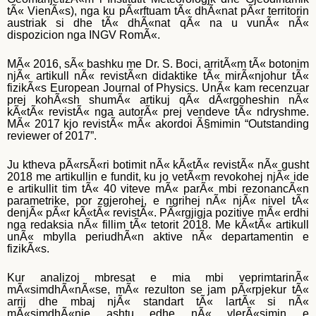
tÃ« VienÃ«s), nga ku pÃ«rftuam tÃ« dhÃ«nat pÃ«r territorin
austriak si dhe tÃ« dhÃ«nat qÃ« na u vunÃ« nÃ«
dispozicion nga INGV RomÃ«.
MÃ« 2016, sÃ« bashku me Dr. S. Boci, arritÃ«m tÃ« botonim
njÃ« artikull nÃ« revistÃ«n didaktike tÃ« mirÃ«njohur tÃ«
fizikÃ«s European Journal of Physics. UnÃ« kam recenzuar
prej kohÃ«sh shumÃ« artikuj qÃ« dÃ«rgoheshin nÃ«
kÃ«tÃ« revistÃ« nga autorÃ« prej vendeve tÃ« ndryshme.
MÃ« 2017 kjo revistÃ« mÃ« akordoi Ã§mimin “Outstanding
reviewer of 2017”.
Ju ktheva pÃ«rsÃ«ri botimit nÃ« kÃ«tÃ« revistÃ« nÃ« gusht
2018 me artikullin e fundit, ku jo vetÃ«m revokohej njÃ« ide
e artikullit tim tÃ« 40 viteve mÃ« parÃ« mbi rezonancÃ«n
parametrike, por zgjerohej, e ngrihej nÃ« njÃ« nivel tÃ«
denjÃ« pÃ«r kÃ«tÃ« revistÃ«. PÃ«rgjigja pozitive mÃ« erdhi
nga redaksia nÃ« fillim tÃ« tetorit 2018. Me kÃ«tÃ« artikull
unÃ« mbylla periudhÃ«n aktive nÃ« departamentin e
fizikÃ«s.
Kur analizoj mbresat e mia mbi veprimtarinÃ«
mÃ«simdhÃ«nÃ«se, mÃ« rezulton se jam pÃ«rpjekur tÃ«
arrij dhe mbaj njÃ« standart tÃ« lartÃ« si nÃ«
mÃ«simdhÃ«nie ashtu edhe nÃ« vlerÃ«simin e