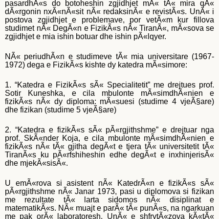
pasardhÃ«s do botoheshin zgjidhjet mÃ« tÃ« mira qÃ«
dÃ«rgonin nxÃ«nÃ«sit nÃ« redaksinÃ« e revistÃ«s. UnÃ« i
postova zgjidhjet e problemave, por vetÃ«m kur fillova
studimet nÃ« DegÃ«n e FizikÃ«s nÃ« TiranÃ«, mÃ«sova se
zgjidhjet e mia ishin botuar dhe ishin pÃ«lqyer.
NÃ« periudhÃ«n e studimeve tÃ« mia universitare (1967-
1972) dega e FizikÃ«s kishte dy katedra mÃ«simore:
1. “Katedra e FizikÃ«s sÃ« Specialitetit” me drejtues prof.
Sotir Kuneshka, e cila mbulonte mÃ«simdhÃ«nien e
fizikÃ«s nÃ« dy diploma: mÃ«suesi (studime 4 vjeÃ§are)
dhe fizikan (studime 5 vjeÃ§are)
2. “Katedra e fizikÃ«s sÃ« pÃ«rgjithshme” e drejtuar nga
prof. SkÃ«nder Koja, e cila mbulonte mÃ«simdhÃ«nien e
fizikÃ«s nÃ« tÃ« gjitha degÃ«t e tjera tÃ« universitetit tÃ«
TiranÃ«s ku pÃ«rfshiheshin edhe degÃ«t e inxhinjerisÃ«
dhe mjekÃ«sisÃ«.
U emÃ«rova si asistent nÃ« KatedrÃ«n e fizikÃ«s sÃ«
pÃ«rgjithshme nÃ« Janar 1973, pasi u diplomova si fizikan
me rezultate tÃ« larta sidomos nÃ« disiplinat e
matematikÃ«s. NÃ« muajt e parÃ« tÃ« punÃ«s, na ngarkuan
me pak orÃ« laboratoresh. UnÃ« e shfrytÃ«zova kÃ«tÃ«